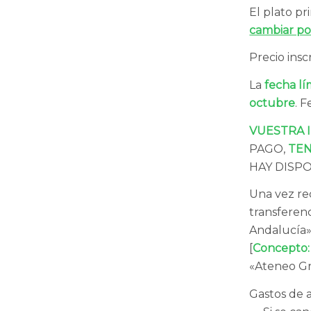
El plato pr
cambiar po
Precio ins
La
fecha lí
octubre
. 
VUESTRA 
PAGO,
TEN
HAY DISP
Una vez rec
transferenc
Andalucía»
[
C
oncepto:
«Ateneo Gr
Gastos de 