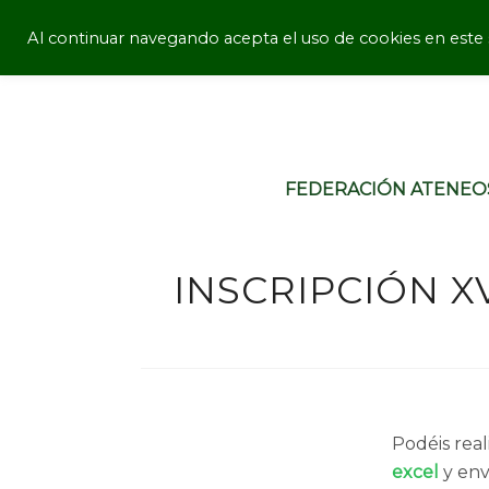
Al continuar navegando acepta el uso de cookies en este s
FEDERACIÓN ATENEO
INSCRIPCIÓN 
Podéis real
excel
y env