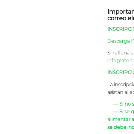
Importan
correo e
INSCRIPCI
Descarga 
Si rellenái
info@aten
INSCRIPC
La inscripc
asistan al 
— Si no s
— Si se qu
alimentaria
se debe ind