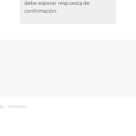
debe esperar respuesta de
confirmación.
 by -
YULMAN.ES