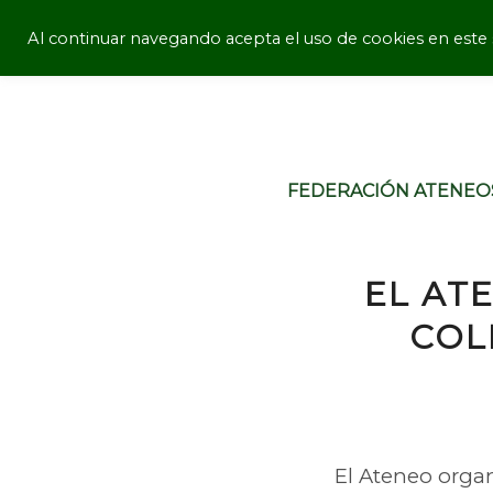
Al continuar navegando acepta el uso de cookies en este s
FEDERACIÓN ATENEO
EL AT
COL
El Ateneo organ