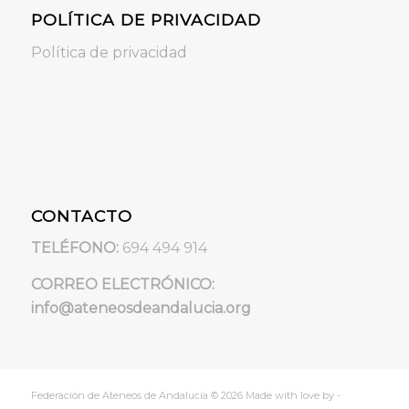
POLÍTICA DE PRIVACIDAD
Política de privacidad
CONTACTO
TELÉFONO:
694 494 914
CORREO ELECTRÓNICO:
info@ateneosdeandalucia.org
Federación de Ateneos de Andalucía © 2026 Made with love by -